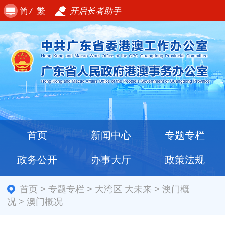
简
/
繁
开启长者助手
首页
新闻中心
专题专栏
政务公开
办事大厅
政策法规
首页
>
专题专栏
>
大湾区 大未来
>
澳门概
况
>
澳门概况