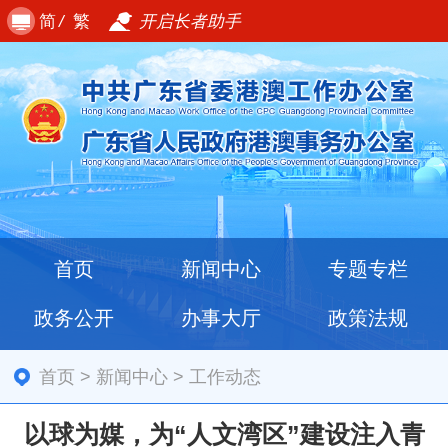
简
/
繁
开启长者助手
首页
新闻中心
专题专栏
政务公开
办事大厅
政策法规
首页
>
新闻中心
>
工作动态
以球为媒，为“人文湾区”建设注入青