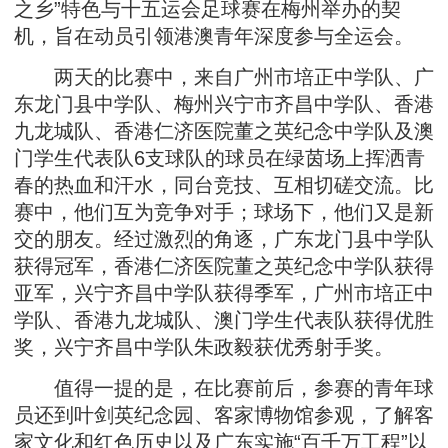
之乡”特色与十五运会足球赛在梅州举办的契
机，旨在动员引领港澳青年深度参与全运会。
两天的比赛中，来自广州市培正中学队、广
东龙门县中学队、梅州兴宁市齐昌中学队、香港
九龙城队、香港仁济医院董之英纪念中学队及澳
门学生代表队6支球队的球员在绿茵场上挥洒青
春的热血和汗水，同台竞技、互相切磋交流。比
赛中，他们互为竞争对手；球场下，他们又是新
交的朋友。经过激烈的角逐，广东龙门县中学队
获得冠军，香港仁济医院董之英纪念中学队获得
亚军，兴宁齐昌中学队获得季军，广州市培正中
学队、香港九龙城队、澳门学生代表队获得优胜
奖，兴宁齐昌中学队朱政毅获优秀射手奖。
值得一提的是，在比赛前后，参赛的青年球
员还到叶剑英纪念园、客家博物馆参观，了解客
家文化和红色历史以及广东实施“百千万工程”以