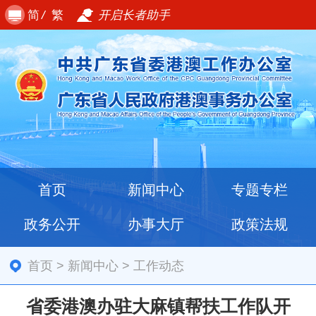
简
/
繁
开启长者助手
首页
新闻中心
专题专栏
政务公开
办事大厅
政策法规
首页
>
新闻中心
>
工作动态
省委港澳办驻大麻镇帮扶工作队开