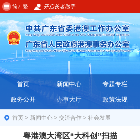
简
/
繁
开启长者助手
首页
新闻中心
专题专栏
政务公开
办事大厅
政策法规
首页
>
新闻中心
>
交流合作
>
社会发展
粤港澳大湾区“大科创”扫描