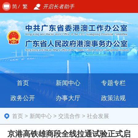
简
/
繁
开启长者助手
首页
新闻中心
专题专栏
政务公开
办事大厅
政策法规
首页
>
新闻中心
>
交流合作
>
社会发展
京港高铁雄商段全线拉通试验正式启