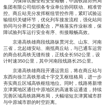
为保障试验全程安全顺畅，中国铁路郑州局
集团有限公司组织各专业单位协同联动、精准管
控。商丘站充分发挥枢纽管控作用，紧盯试验运
输组织关键环节，优化列车接发流程，强化站间
协同与分界口交接配合，严格落实作业标准，保
障试验列车运行安全有序、衔接顺畅高效。
京港高铁雄商段线路纵贯河北、山东、河南
三省，北起雄安站、南抵商丘站，与已通车运营
的商合杭高铁无缝衔接，正线全长552公里，设
计时速350公里，其中河南段线路长25公里。
京港高铁雄商段开通运营后，将在商丘站与
东西向徐兰高铁形成十字交叉枢纽格局，进一步
夯实商丘区域高铁枢纽地位。同时，线路将新增
京津冀地区通往中原地区的高速客运通道，持续
完善区域高铁路网布局，大幅缩短京津冀城市群
与中原城市群的时空距离。