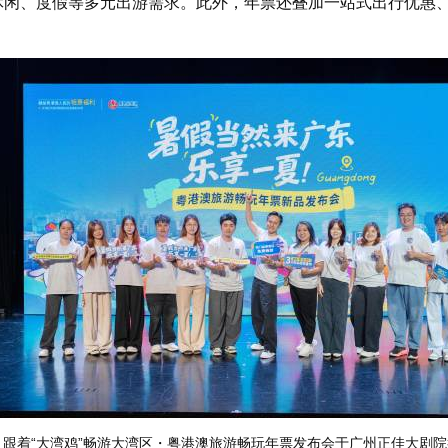
休闲、度假等多元出游需求。此外，年票还叠加一站式出行优惠
日，跟着“大湾鸡”畅游大湾区・粤港澳旅游畅玩年票发布会于广州正佳大剧院