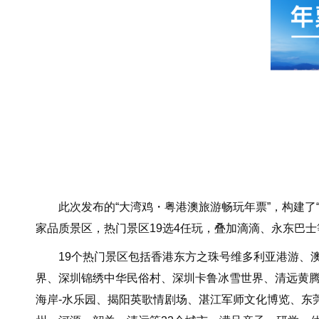
此次发布的“大湾鸡・粤港澳旅游畅玩年票”，构建了“景区
家品质景区，热门景区19选4任玩，叠加滴滴、永东巴
19个热门景区包括香港东方之珠号维多利亚港游、澳
界、深圳锦绣中华民俗村、深圳卡鲁冰雪世界、清远黄腾
海岸-水乐园、揭阳英歌情剧场、湛江军师文化博览、东