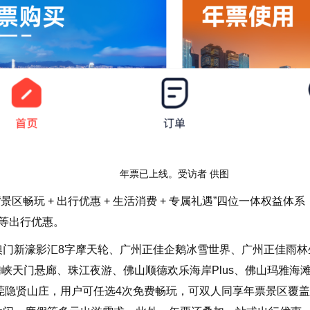
年票已上线。受访者 供图
畅玩 + 出行优惠 + 生活消费 + 专属礼遇”四位一体权益体
士等出行优惠。
门新濠影汇8字摩天轮、广州正佳企鹅冰雪世界、广州正佳雨林
峡天门悬廊、珠江夜游、佛山顺德欢乐海岸Plus、佛山玛雅海
莞隐贤山庄，用户可任选4次免费畅玩，可双人同享年票景区覆