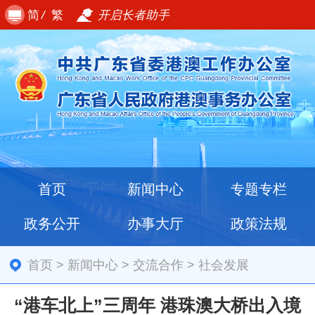
简
/
繁
开启长者助手
首页
新闻中心
专题专栏
政务公开
办事大厅
政策法规
首页
>
新闻中心
>
交流合作
>
社会发展
“港车北上”三周年 港珠澳大桥出入境