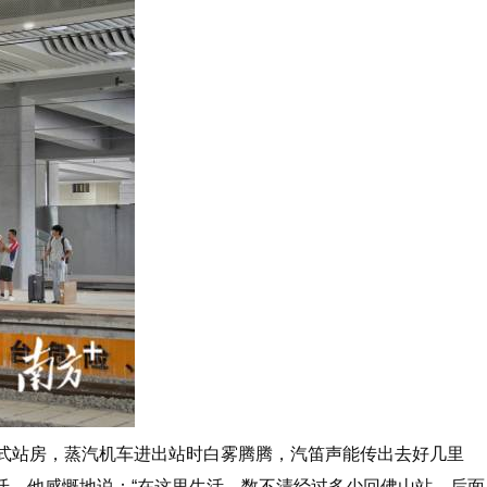
式站房，蒸汽机车进出站时白雾腾腾，汽笛声能传出去好几里
迁。他感慨地说：“在这里生活，数不清经过多少回佛山站，后面