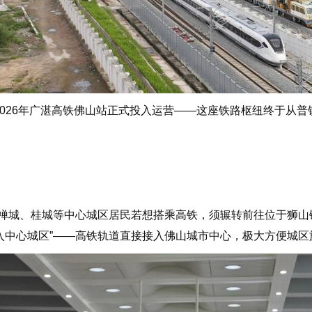
026年广湛高铁佛山站正式投入运营——这座铁路枢纽终于从
禅城、桂城等中心城区居民若想搭乘高铁，须辗转前往位于狮山
入中心城区”——高铁轨道直接接入佛山城市中心，极大方便城区