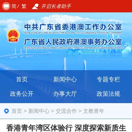
简
/
繁
开启长者助手
首页
新闻中心
专题专栏
政务公开
办事大厅
政策法规
首页
>
新闻中心
>
交流合作
>
文教青年
香港青年湾区体验行 深度探索新质生