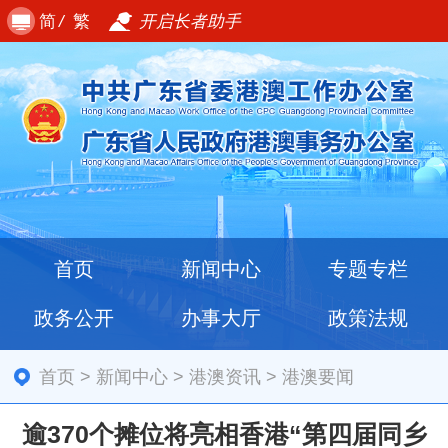
简
/
繁
开启长者助手
首页
新闻中心
专题专栏
政务公开
办事大厅
政策法规
首页
>
新闻中心
>
港澳资讯
>
港澳要闻
逾370个摊位将亮相香港“第四届同乡