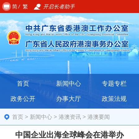
简
/
繁
开启长者助手
首页
新闻中心
专题专栏
政务公开
办事大厅
政策法规
首页
>
新闻中心
>
港澳资讯
>
港澳要闻
中国企业出海全球峰会在港举办