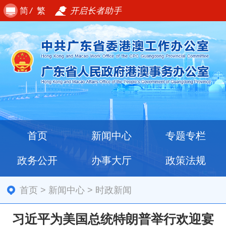
简
/
繁
开启长者助手
首页
新闻中心
专题专栏
政务公开
办事大厅
政策法规
首页
>
新闻中心
>
时政新闻
习近平为美国总统特朗普举行欢迎宴