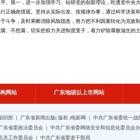
。第一，进一步加强学习。钻研党的创新理论，吃透党中央大
践行正确政绩观。坚持从实际出发、按规律办事，通过科学决策
善于斗争，及时果断消除风险隐患，努力把不利因素转化为克敌
能腐、不想腐，切实把权力关进制度笼子，着力铲除腐败滋生的
构网站
广东地级以上市网站
组织部
|
广东省新闻出版( 版权 )电影网
|
中共广东省委统一战
广东省委政法委员会
|
中共广东省委网络安全和信息化委员会
机关工作委员会
|
中共广东省委老干部局