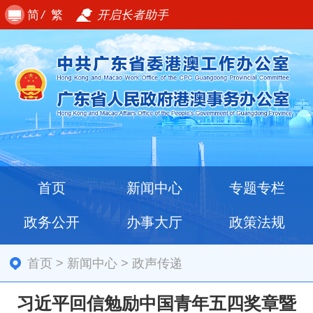
简
/
繁
开启长者助手
首页
新闻中心
专题专栏
政务公开
办事大厅
政策法规
首页
>
新闻中心
>
政声传递
习近平回信勉励中国青年五四奖章暨