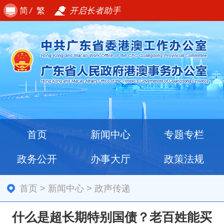
简
/
繁
开启长者助手
首页
新闻中心
专题专栏
政务公开
办事大厅
政策法规
首页
>
新闻中心
>
政声传递
什么是超长期特别国债？老百姓能买