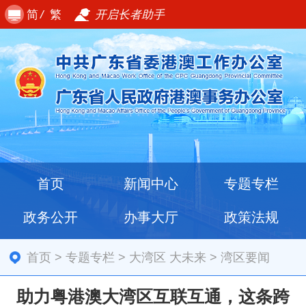
简
/
繁
开启长者助手
首页
新闻中心
专题专栏
政务公开
办事大厅
政策法规
首页
>
专题专栏
>
大湾区 大未来
>
湾区要闻
助力粤港澳大湾区互联互通，这条跨