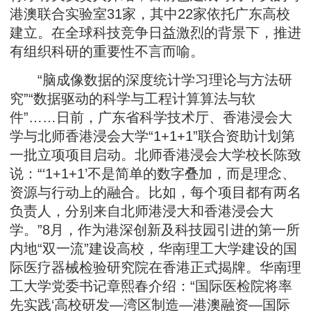
港澳联合实验室31家，其中22家依托广东高校
建立。在全球科技竞争日益激烈的背景下，推进
有组织科研的重要性不言而喻。
“脑成像数据的深度统计学习理论与方法研
究”“数据驱动的科学与工程计算算法与软
件”……日前，广东省科学技术厅、香港浸会大
学与北师香港浸会大学“1+1+1”联合资助计划第
一批立项项目启动。北师香港浸会大学校长陈致
说：“‘1+1+1’不是简单的数字叠加，而是理念、
资源与行动上的融合。比如，每个项目都有两名
负责人，分别来自北师港浸大和香港浸会大
学。”8月，作为港深创新及科技园引进的第一所
内地“双一流”建设高校，华南理工大学建设的国
际医疗器械检验研究院在香港正式揭牌。华南理
工大学党委书记章熙春介绍：“国际医检院将率
先实践‘高校研发—湾区制造—港澳融资—国际