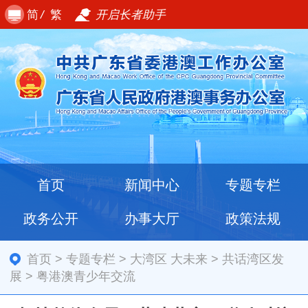
简
/
繁
开启长者助手
首页
新闻中心
专题专栏
政务公开
办事大厅
政策法规
首页
>
专题专栏
>
大湾区 大未来
>
共话湾区发
展
>
粤港澳青少年交流