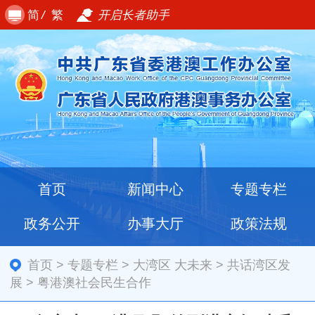
简
/
繁
开启长者助手
首页
新闻中心
专题专栏
政务公开
办事大厅
政策法规
首页
>
专题专栏
>
大湾区 大未来
>
共话湾区发
展
>
粤港澳社会民生合作