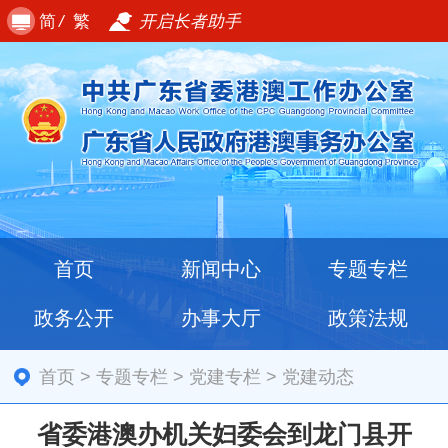
简
/
繁
开启长者助手
首页
新闻中心
专题专栏
政务公开
办事大厅
政策法规
首页
>
专题专栏
>
党建专栏
>
党建动态
省委港澳办机关妇委会到龙门县开