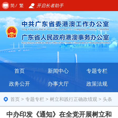
简
/
繁
开启长者助手
首页
新闻中心
专题专栏
政务公开
办事大厅
政策法规
首页
>
专题专栏
>
树立和践行正确政绩观
>
头条
中办印发《通知》在全党开展树立和