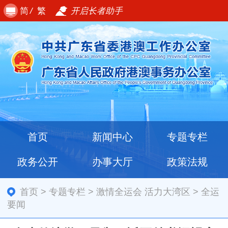
简
/
繁
开启长者助手
首页
新闻中心
专题专栏
政务公开
办事大厅
政策法规
首页
>
专题专栏
>
激情全运会 活力大湾区
>
全运
要闻