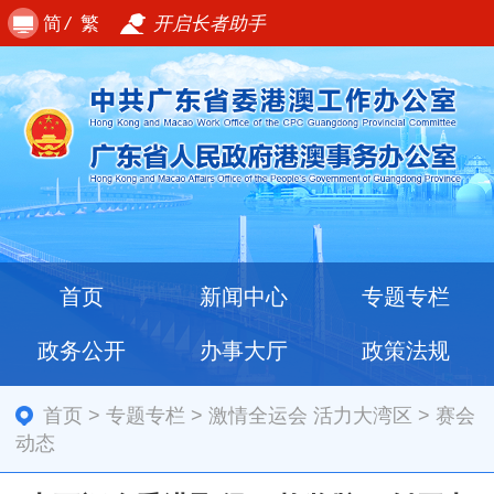
简
/
繁
开启长者助手
首页
新闻中心
专题专栏
政务公开
办事大厅
政策法规
首页
>
专题专栏
>
激情全运会 活力大湾区
>
赛会
动态