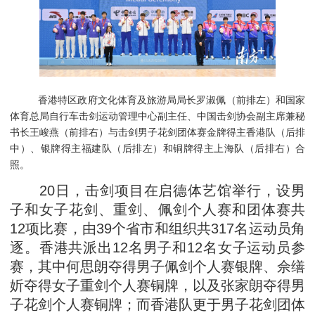
香港特区政府文化体育及旅游局局长罗淑佩（前排左）和国家
体育总局自行车击剑运动管理中心副主任、中国击剑协会副主席兼秘
书长王峻燕（前排右）与击剑男子花剑团体赛金牌得主香港队（后排
中）、银牌得主福建队（后排左）和铜牌得主上海队（后排右）合
照。
20日，击剑项目在启德体艺馆举行，设男
子和女子花剑、重剑、佩剑个人赛和团体赛共
12项比赛，由39个省市和组织共317名运动员角
逐。香港共派出12名男子和12名女子运动员参
赛，其中何思朗夺得男子佩剑个人赛银牌、佘缮
妡夺得女子重剑个人赛铜牌，以及张家朗夺得男
子花剑个人赛铜牌；而香港队更于男子花剑团体