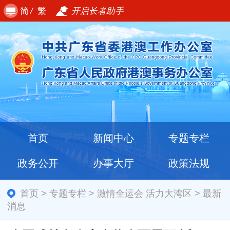
简
/
繁
开启长者助手
首页
新闻中心
专题专栏
政务公开
办事大厅
政策法规
首页
>
专题专栏
>
激情全运会 活力大湾区
>
最新
消息