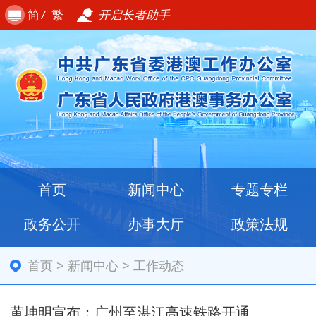
简
/
繁
开启长者助手
首页
新闻中心
专题专栏
政务公开
办事大厅
政策法规
首页
>
新闻中心
>
工作动态
黄坤明宣布：广州至湛江高速铁路开通