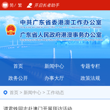
简
/
繁
开启长者助手
首页
新闻中心
专题专栏
政务公开
办事大厅
政策法规
首页
>
新闻中心
>
工作动态
谭君铁同志赴澳门开展拜访活动