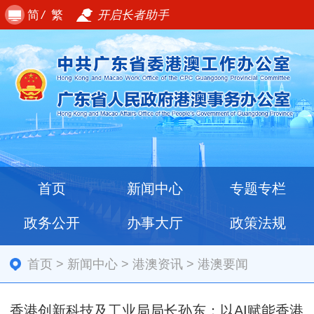
简
/
繁
开启长者助手
首页
新闻中心
专题专栏
政务公开
办事大厅
政策法规
首页
>
新闻中心
>
港澳资讯
>
港澳要闻
香港创新科技及工业局局长孙东：以AI赋能香港