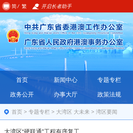
简
/
繁
开启长者助手
首页
新闻中心
专题专栏
政务公开
办事大厅
政策法规
首页
>
专题专栏
>
大湾区 大未来
>
湾区要闻
大湾区“硬联通”工程有序复工