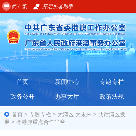
简
/
繁
开启长者助手
首页
新闻中心
专题专栏
政务公开
办事大厅
政策法规
首页
>
专题专栏
>
大湾区 大未来
>
共话湾区发
展
>
粤港澳重点合作平台