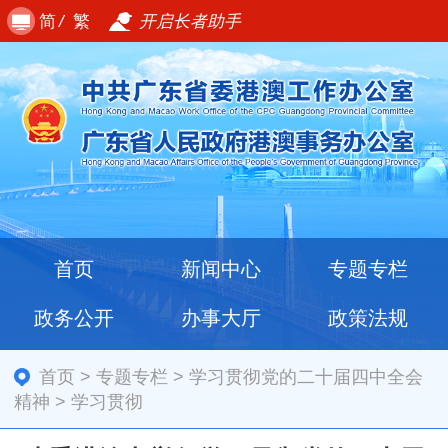
简
/
繁
开启长者助手
首页
新闻中心
专题专栏
政务公开
办事大厅
政策法规
首页
>
专题专栏
>
学习贯彻党的二十届四中全会
精神
>
学习贯彻