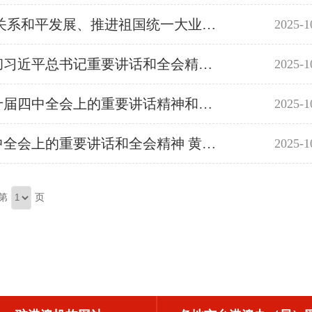
广东省纪念台湾光复80周年座谈会召开 林克庆出席并讲话 为推动两岸关系和平发展、推进祖国统一大业作出新的更大贡献
2025-1
全省传达学习贯彻党的二十届四中全会精神干部大会召开 认真学习贯彻习近平总书记重要讲话和全会精神 锚定“走在前列”总目标谋划好“十五五”发展 不断开创广东现代化建设新局面 黄坤明主持并讲话 孟凡利黄楚平林克庆出席
2025-1
孟凡利主持召开省政府党组会议 认真学习贯彻习近平总书记在党的二十届四中全会上的重要讲话精神和全会精神 坚决在中国式现代化建设的伟大实践中走在前列
2025-1
省委常委会召开扩大会议 认真传达学习习近平总书记在党的二十届四中全会上的重要讲话和全会精神 黄坤明主持会议
2025-1
第
页