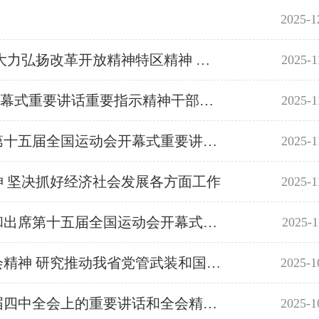
2025-1
黄坤明到深圳调研 认真贯彻落实习近平总书记重要讲话重要指示精神 大力弘扬改革开放精神特区精神 以新担当新作为增创新优势实现新突破
2025-1
全省传达学习贯彻习近平总书记视察广东和出席第十五届全国运动会开幕式重要讲话重要指示精神干部大会召开 深刻领悟习近平总书记重要讲话重要指示精神 牢记嘱托 感恩奋进 以走在前作示范挑大梁的责任担当扎实推进中国式现代化的广东实践 黄坤明主持并讲话 孟凡利黄楚平林克庆出席
2025-1
省委常委会召开扩大会议 专题传达学习习近平总书记视察广东和出席第十五届全国运动会开幕式重要讲话重要指示精神 坚决扛起走在前作示范挑大梁的责任担当 以全面深化改革开放推动高质量发展 以实干业绩不断开创广东现代化建设新局面 黄坤明主持会议
2025-1
 坚决抓好经济社会发展各方面工作
2025-1
孟凡利主持召开省政府党组会议 深入学习贯彻习近平总书记视察广东和出席第十五届全国运动会开幕式重要讲话重要指示精神 牢记嘱托 感恩奋进 真抓实干 埋头苦干 以实际行动体现走在前作示范挑大梁的责任担当
2025-1
省委议军会议召开 深入学习贯彻习近平强军思想和党的二十届四中全会精神 研究推动我省党管武装和国防动员工作高质量发展 黄坤明黄楚平林克庆等出席
2025-1
省委召开正省级老同志座谈会 深入学习贯彻习近平总书记在党的二十届四中全会上的重要讲话和全会精神 就我省“十五五”规划编制征求意见建议 黄坤明主持并讲话 孟凡利出席
2025-1