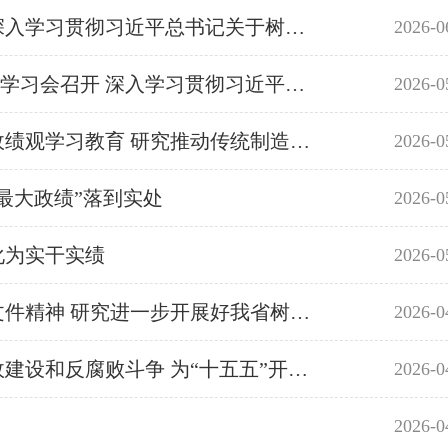
全省领导干部警示教育会暨第二十四期党章党规党纪教育培训班召开 深入学习贯彻习近平总书记关于树立和践行正确政绩观的重要论述
2026-0
坤明讲话 孟凡利主持 黄楚平出席
省委树立和践行正确政绩观学习教育工作务虚会暨省委理论学习中心组学习会召开 深入学习贯彻习近平总书记重要讲话重要指示精神 牢固树立和践行正确政绩观 凝心聚力推动广东“十五五”开好局起好步 黄坤明主持并讲话 孟凡利黄楚平出席
2026-0
孟凡利主持召开省政府党组会议、常务会议 深入开展树立和践行正确政绩观学习教育 研究推动传统制造业优化升级、服务业扩能提质、人工智能加快应用等工作
2026-0
最大政绩”落到实处
2026-0
化为实干实绩
2026-0
省委常委会召开会议 认真学习贯彻习近平总书记重要论述和中央有关文件精神 研究进一步开展好我省树立和践行正确政绩观学习教育
2026-0
主持会议
孟凡利在省政府第四次廉政工作会议上强调 坚定不移推进政府党风廉政建设和反腐败斗争 为“十五五”开好局起好步提供坚强保障
2026-0
2026-0