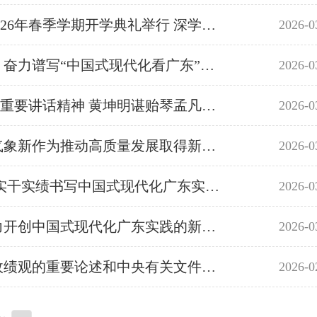
省委领导班子树立和践行正确政绩观学习教育专题读书班暨省委党校2026年春季学期开学典礼举行 深学细悟习近平新时代中国特色社会主义思想 切实筑牢树立和践行正确政绩观的思想根基 学出笃信 学出务实 学出担当 学出自律 黄坤明作专题辅导暨动员讲话 孟凡利主持 黄楚平林克庆参加
2026-0
广东认真谋划部署、精心组织实施，推动学习教育入脑入心、见行见效 奋力谱写“中国式现代化看广东”时代新篇
2026-0
广东代表团召开专题学习会深入学习贯彻习近平总书记在全国两会期间重要讲话精神 黄坤明谌贻琴孟凡利等代表作学习发言
2026-0
广东始终坚持人民至上，把为民办事、为民造福作为最重要政绩 以新气象新作为推动高质量发展取得新成效
2026-0
广东压实责任、明确任务 扎实开展树立和践行正确政绩观学习教育 以实干实绩书写中国式现代化广东实践新篇章
2026-0
广东省省长孟凡利：坚决扛起走在前、作示范、挑大梁的责任担当 奋力开创中国式现代化广东实践的新局面
2026-0
省委常委会召开会议 认真学习贯彻习近平总书记关于树立和践行正确政绩观的重要论述和中央有关文件及会议精神 研究做好我省树立和践行正确政绩观学习教育工作 黄坤明主持会议
2026-0